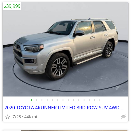
$39,999
•
•
•
•
•
•
•
•
•
•
•
•
•
•
2020 TOYOTA 4RUNNER LIMITED 3RD ROW SUV 4WD 4.0 V6 #520100
7/23
44k mi