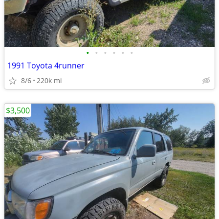
•
•
•
•
•
•
1991 Toyota 4runner
8/6
220k mi
$3,500