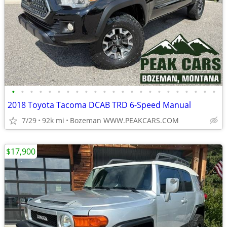
•
•
•
•
•
•
•
•
•
•
•
•
•
•
•
•
•
•
•
•
•
•
•
2018 Toyota Tacoma DCAB TRD 6-Speed Manual
7/29
92k mi
Bozeman WWW.PEAKCARS.COM
$17,900