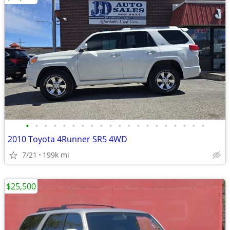
•
•
•
•
•
•
•
•
•
•
•
•
•
•
•
•
•
•
•
•
2010 Toyota 4Runner SR5 4WD
7/21
199k mi
$25,500