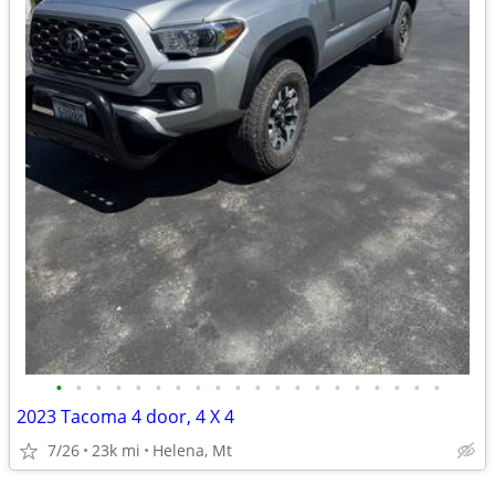
•
•
•
•
•
•
•
•
•
•
•
•
•
•
•
•
•
•
•
•
2023 Tacoma 4 door, 4 X 4
7/26
23k mi
Helena, Mt