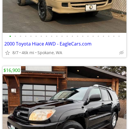
•
•
•
•
•
•
•
•
•
•
•
•
•
•
•
•
•
•
•
•
•
•
2000 Toyota Hiace AWD - EagleCars.com
8/7
46k mi
Spokane, WA
$16,900