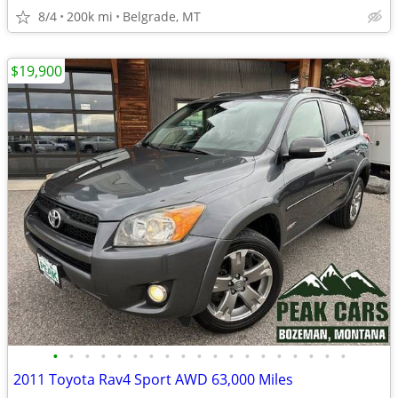
8/4
200k mi
Belgrade, MT
$19,900
•
•
•
•
•
•
•
•
•
•
•
•
•
•
•
•
•
•
•
2011 Toyota Rav4 Sport AWD 63,000 Miles