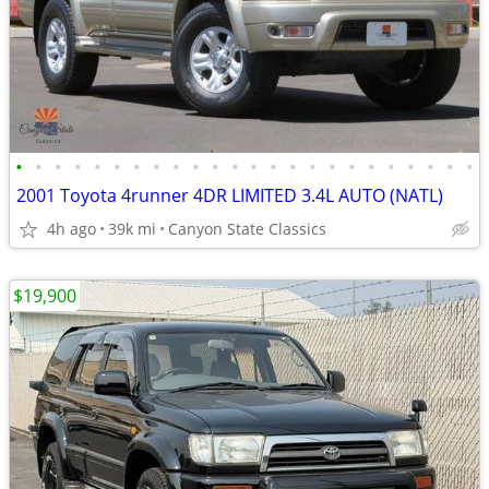
•
•
•
•
•
•
•
•
•
•
•
•
•
•
•
•
•
•
•
•
•
•
•
•
2001 Toyota 4runner 4DR LIMITED 3.4L AUTO (NATL)
4h ago
39k mi
Canyon State Classics
$19,900