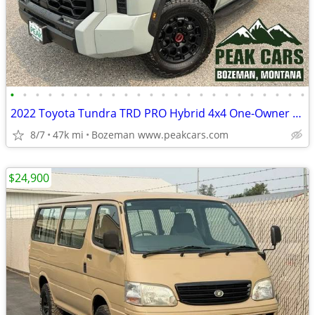
•
•
•
•
•
•
•
•
•
•
•
•
•
•
•
•
•
•
•
•
•
•
•
•
2022 Toyota Tundra TRD PRO Hybrid 4x4 One-Owner Well Maintained
8/7
47k mi
Bozeman www.peakcars.com
$24,900