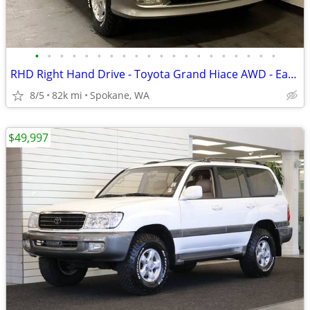
•
•
•
•
•
•
•
•
•
•
•
•
•
•
•
•
•
•
•
•
RHD Right Hand Drive - Toyota Grand Hiace AWD - EagleCars.com
8/5
82k mi
Spokane, WA
$49,997