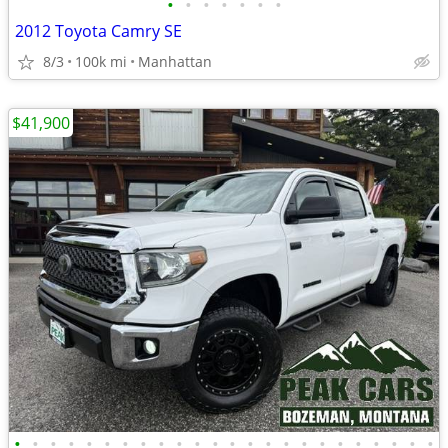
•
•
•
•
•
•
•
2012 Toyota Camry SE
8/3
100k mi
Manhattan
$41,900
•
•
•
•
•
•
•
•
•
•
•
•
•
•
•
•
•
•
•
•
•
•
•
•