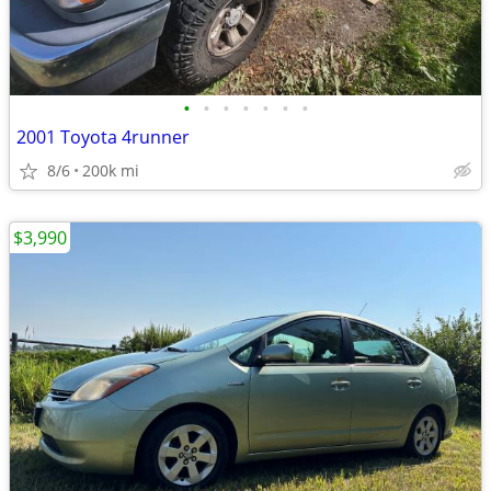
•
•
•
•
•
•
•
2001 Toyota 4runner
8/6
200k mi
$3,990