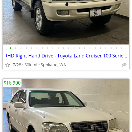
•
•
•
•
•
•
•
•
•
•
•
•
•
•
•
•
•
•
•
•
•
•
RHD Right Hand Drive - Toyota Land Cruiser 100 Series - EagleCars.com
7/28
60k mi
Spokane, WA
$16,900