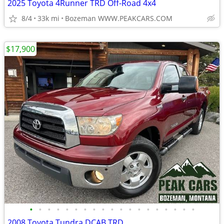
2025 Toyota 4Runner TRD Off-Road 4x4
8/4
33k mi
Bozeman WWW.PEAKCARS.COM
$17,900
•
•
•
•
•
•
•
•
•
•
•
•
•
•
•
•
•
•
•
2008 Toyota Tundra DCAB TRD