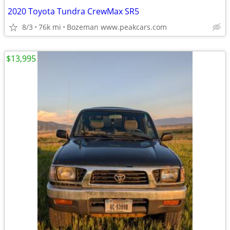
2020 Toyota Tundra CrewMax SR5
8/3
76k mi
Bozeman www.peakcars.com
$13,995