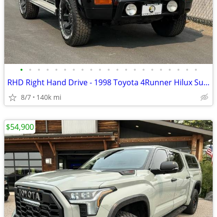
•
•
•
•
•
•
•
•
•
•
•
•
•
•
•
•
•
•
•
•
•
RHD Right Hand Drive - 1998 Toyota 4Runner Hilux Surf - EagleCars.com
8/7
140k mi
$54,900