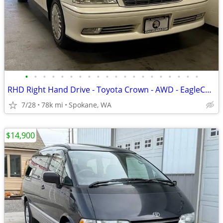
•
•
•
•
•
•
•
•
•
•
•
•
•
•
•
•
•
•
•
•
RHD Right Hand Drive - Toyota Crown - AWD - EagleCars.com
7/28
78k mi
Spokane, WA
$14,900