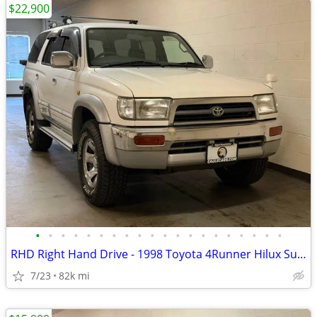
$22,900
•
•
•
•
•
•
•
•
•
•
•
•
•
•
•
•
•
•
•
•
RHD Right Hand Drive - 1998 Toyota 4Runner Hilux Surf - EagleCars.com
7/23
82k mi