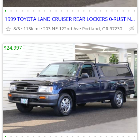
•
•
•
•
•
•
•
•
•
•
•
•
•
•
•
•
•
•
•
•
•
•
•
•
1999 TOYOTA LAND CRUISER REAR LOCKERS 0-RUST NEW TB OME LIFT 2000 2001
8/5
113k mi
203 NE 122nd Ave Portland, OR 97230
$24,997
•
•
•
•
•
•
•
•
•
•
•
•
•
•
•
•
•
•
•
•
•
•
•
•