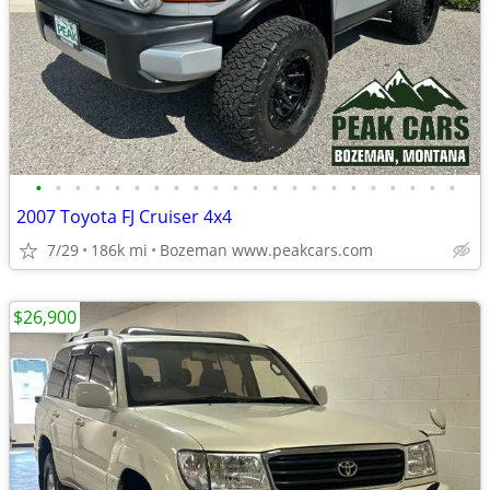
•
•
•
•
•
•
•
•
•
•
•
•
•
•
•
•
•
•
•
•
•
•
2007 Toyota FJ Cruiser 4x4
7/29
186k mi
Bozeman www.peakcars.com
$26,900