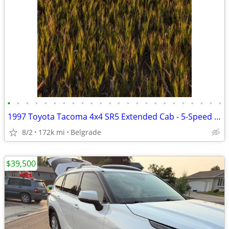
•
•
•
•
•
•
•
•
•
•
•
•
•
•
•
•
•
•
•
•
•
•
•
•
1997 Toyota Tacoma 4x4 SR5 Extended Cab - 5-Speed V6, 172k Miles, Gara
8/2
172k mi
Belgrade
$39,500