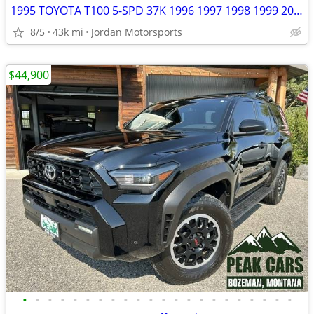
1995 TOYOTA T100 5-SPD 37K 1996 1997 1998 1999 2000 2001 tundra tacoma
8/5
43k mi
Jordan Motorsports
$44,900
•
•
•
•
•
•
•
•
•
•
•
•
•
•
•
•
•
•
•
•
•
•