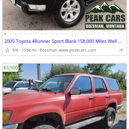
•
•
•
•
•
•
•
•
•
•
•
•
•
•
•
•
•
•
•
•
•
•
•
•
2005 Toyota 4Runner Sport Black 158,000 Miles Well Maintained
8/6
158k mi
Bozeman www.peakcars.com
$3,500