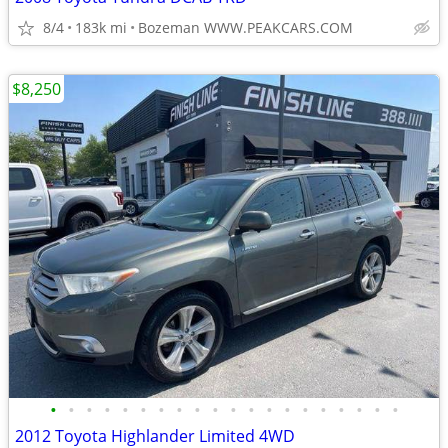
8/4
183k mi
Bozeman WWW.PEAKCARS.COM
$8,250
•
•
•
•
•
•
•
•
•
•
•
•
•
•
•
•
•
•
•
•
2012 Toyota Highlander Limited 4WD