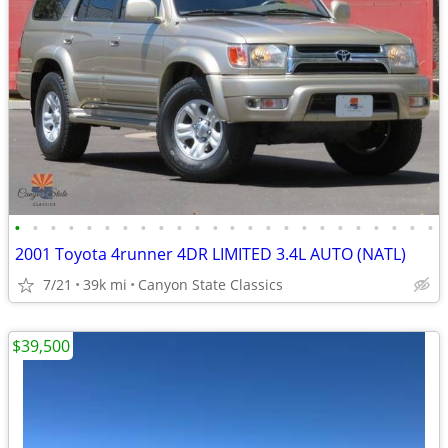
•
•
•
•
•
•
•
•
•
•
•
•
•
•
•
•
•
•
•
•
•
•
•
•
2001 Toyota 4runner 4DR LIMITED 3.4L AUTO (NATL)
7/21
39k mi
Canyon State Classics
$39,500