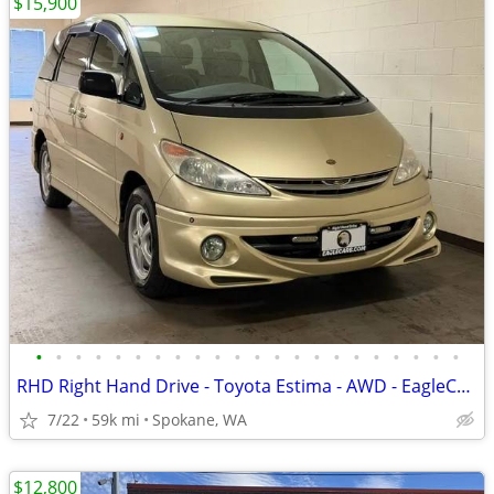
$15,900
•
•
•
•
•
•
•
•
•
•
•
•
•
•
•
•
•
•
•
•
•
•
RHD Right Hand Drive - Toyota Estima - AWD - EagleCars.com
7/22
59k mi
Spokane, WA
$12,800