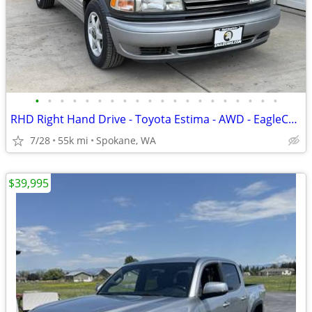
•
•
•
•
•
•
•
•
•
•
•
•
•
•
•
•
•
•
•
•
RHD Right Hand Drive - Toyota Estima - AWD - EagleCars.com
7/28
55k mi
Spokane, WA
$39,995