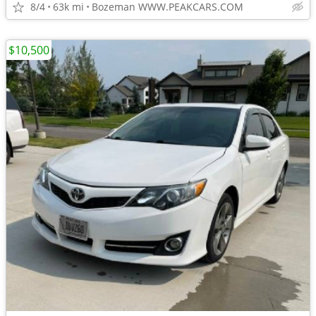
8/4
63k mi
Bozeman WWW.PEAKCARS.COM
$10,500