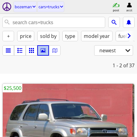
bozeman
cars+trucks
post
acct
+
price
sold by
type
model year
fuel
newest
1 - 2
of 37
$25,500