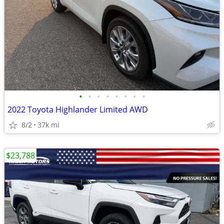
•
•
•
•
•
•
•
•
2022 Toyota Highlander Limited AWD
8/2
37k mi
$23,788