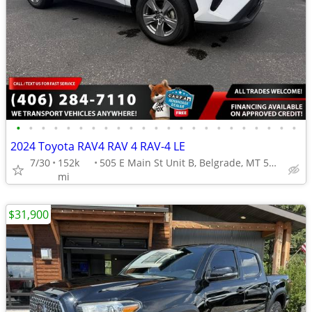
•
•
•
•
•
•
•
•
•
•
•
•
•
•
•
•
•
•
•
•
•
•
•
2024 Toyota RAV4 RAV 4 RAV-4 LE
7/30
152k
505 E Main St Unit B, Belgrade, MT 59714
mi
$31,900