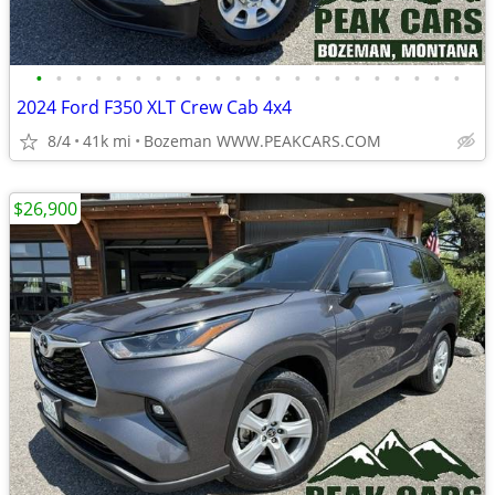
•
•
•
•
•
•
•
•
•
•
•
•
•
•
•
•
•
•
•
•
•
•
2024 Ford F350 XLT Crew Cab 4x4
8/4
41k mi
Bozeman WWW.PEAKCARS.COM
$26,900