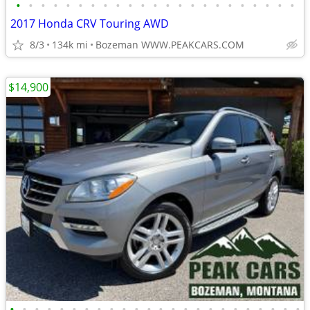
•
•
•
•
•
•
•
•
•
•
•
•
•
•
•
•
•
•
•
•
•
•
•
2017 Honda CRV Touring AWD
8/3
134k mi
Bozeman WWW.PEAKCARS.COM
$14,900
•
•
•
•
•
•
•
•
•
•
•
•
•
•
•
•
•
•
•
•
•
•
•
•