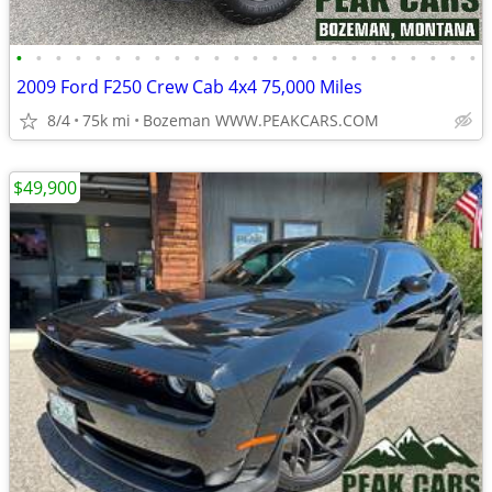
•
•
•
•
•
•
•
•
•
•
•
•
•
•
•
•
•
•
•
•
•
•
•
•
2009 Ford F250 Crew Cab 4x4 75,000 Miles
8/4
75k mi
Bozeman WWW.PEAKCARS.COM
$49,900