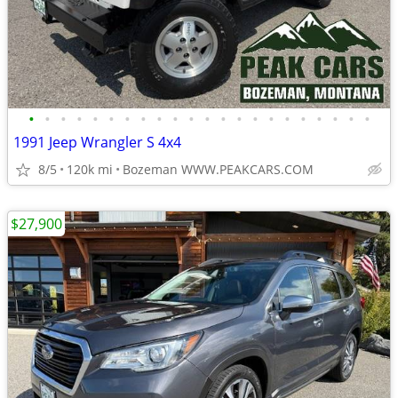
•
•
•
•
•
•
•
•
•
•
•
•
•
•
•
•
•
•
•
•
•
•
1991 Jeep Wrangler S 4x4
8/5
120k mi
Bozeman WWW.PEAKCARS.COM
$27,900