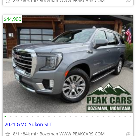
8/3
60k mi
Bozeman WWW.PEAKCARS.COM
$44,900
•
•
•
•
•
•
•
•
•
•
•
•
•
•
•
•
•
•
•
•
•
•
•
•
2021 GMC Yukon SLT
8/1
84k mi
Bozeman WWW.PEAKCARS.COM