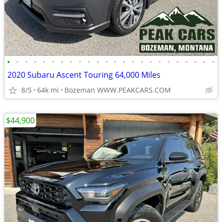
•
•
•
•
•
•
•
•
•
•
•
•
•
•
•
•
•
•
•
•
•
•
•
•
2020 Subaru Ascent Touring 64,000 Miles
8/5
64k mi
Bozeman WWW.PEAKCARS.COM
$44,900