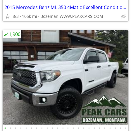
2015 Mercedes Benz ML 350 4Matic Excellent Condition Well Maintained
8/3
105k mi
Bozeman WWW.PEAKCARS.COM
$41,900
•
•
•
•
•
•
•
•
•
•
•
•
•
•
•
•
•
•
•
•
•
•
•
•