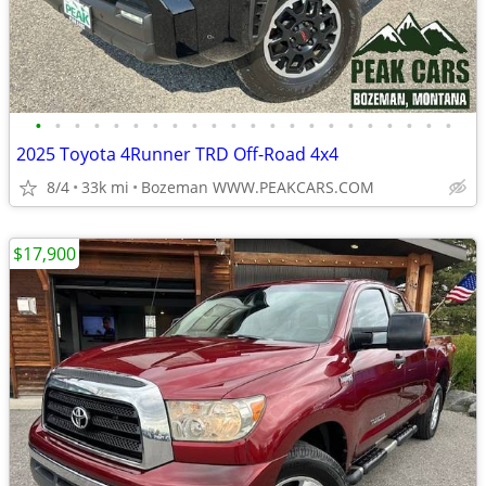
•
•
•
•
•
•
•
•
•
•
•
•
•
•
•
•
•
•
•
•
•
•
2025 Toyota 4Runner TRD Off-Road 4x4
8/4
33k mi
Bozeman WWW.PEAKCARS.COM
$17,900