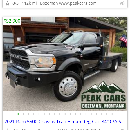
8/3
112k mi
Bozeman www.peakcars.com
$52,900
•
•
•
•
•
•
•
•
•
•
•
•
•
•
•
•
•
•
•
2021 Ram 5500 Chassis Tradesman Reg-Cab 84" C/A 60,000 Miles 4x4