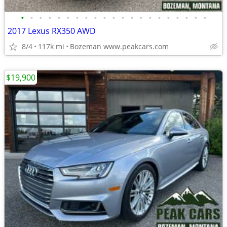
•
•
•
•
•
•
•
•
•
•
•
•
•
•
•
•
•
•
•
•
•
2017 Lexus RX350 AWD
8/4
117k mi
Bozeman www.peakcars.com
$19,900