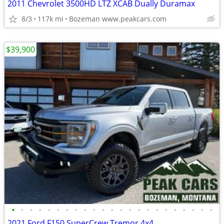
2011 Chevrolet 3500HD LTZ XCAB Dually Duramax
8/3
117k mi
Bozeman www.peakcars.com
$39,900
•
•
•
•
•
•
•
•
•
•
•
•
•
•
•
•
•
•
•
•
•
•
•
2021 Ford F150 SuperCrew Tremor 4x4