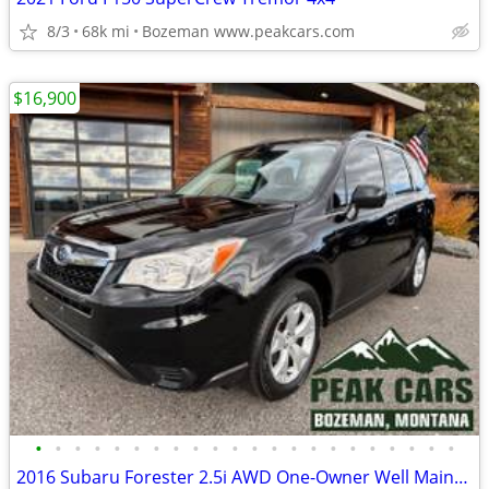
8/3
68k mi
Bozeman www.peakcars.com
$16,900
•
•
•
•
•
•
•
•
•
•
•
•
•
•
•
•
•
•
•
•
•
•
2016 Subaru Forester 2.5i AWD One-Owner Well Maintained