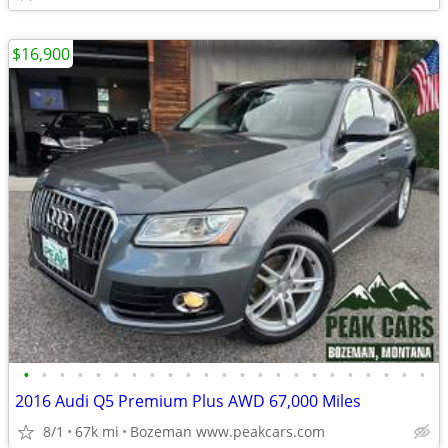
$16,900
•
•
•
•
•
•
•
•
•
•
•
•
•
•
•
•
•
•
•
•
•
•
•
2016 Audi Q5 Premium Plus AWD 67,000 Miles
8/1
67k mi
Bozeman www.peakcars.com