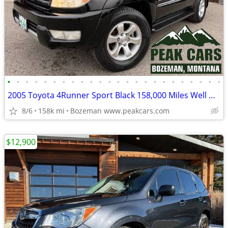
•
•
•
•
•
•
•
•
•
•
•
•
•
•
•
•
•
•
•
•
•
•
•
•
2005 Toyota 4Runner Sport Black 158,000 Miles Well Maintained
8/6
158k mi
Bozeman www.peakcars.com
$12,900