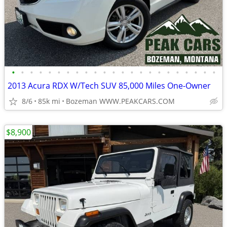
•
•
•
•
•
•
•
•
•
•
•
•
•
•
•
•
•
•
•
•
•
•
•
2013 Acura RDX W/Tech SUV 85,000 Miles One-Owner
8/6
85k mi
Bozeman WWW.PEAKCARS.COM
$8,900