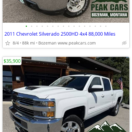
•
•
•
•
•
•
•
•
•
•
•
•
•
•
•
•
2011 Chevrolet Silverado 2500HD 4x4 88,000 Miles
8/4
88k mi
Bozeman www.peakcars.com
$35,900