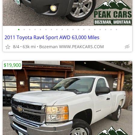
•
•
•
•
•
•
•
•
•
•
•
•
•
•
•
•
•
•
•
2011 Toyota Rav4 Sport AWD 63,000 Miles
8/4
63k mi
Bozeman WWW.PEAKCARS.COM
$19,900