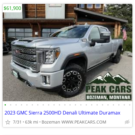
$61,900
•
•
•
•
•
•
•
•
•
•
•
•
•
•
•
•
•
•
•
•
•
•
•
•
2023 GMC Sierra 2500HD Denali Ultimate Duramax
7/31
63k mi
Bozeman WWW.PEAKCARS.COM