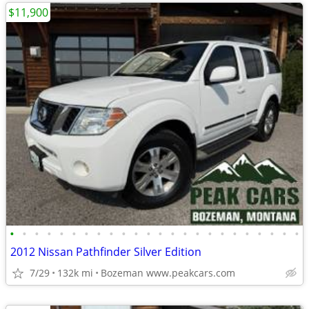
$11,900
•
•
•
•
•
•
•
•
•
•
•
•
•
•
•
•
•
•
•
•
•
•
•
•
2012 Nissan Pathfinder Silver Edition
7/29
132k mi
Bozeman www.peakcars.com