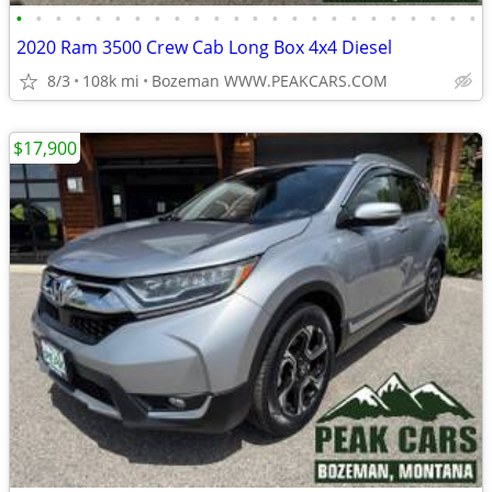
•
•
•
•
•
•
•
•
•
•
•
•
•
•
•
•
•
•
•
•
•
•
•
•
2020 Ram 3500 Crew Cab Long Box 4x4 Diesel
8/3
108k mi
Bozeman WWW.PEAKCARS.COM
$17,900