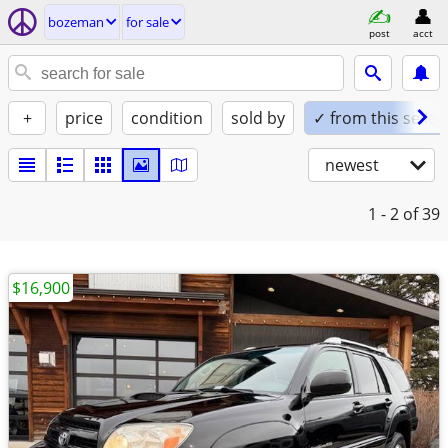
bozeman
for sale
post
acct
+
price
condition
sold by
✓ from this seller
newest
1 - 2
of 39
$16,900