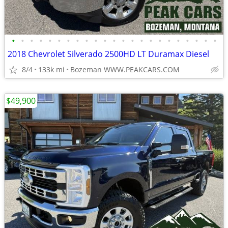
•
•
•
•
•
•
•
•
•
•
•
•
•
•
•
•
•
•
•
•
•
•
•
2018 Chevrolet Silverado 2500HD LT Duramax Diesel
8/4
133k mi
Bozeman WWW.PEAKCARS.COM
$49,900