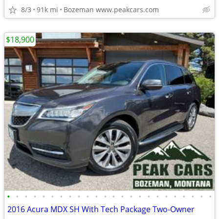
8/3
91k mi
Bozeman www.peakcars.com
$18,900
•
•
•
•
•
•
•
•
•
•
•
•
•
•
•
•
•
•
•
•
•
•
•
•
2016 Acura MDX SH With Tech Package Two-Owner