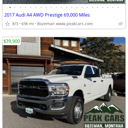
•
•
•
•
•
•
•
•
•
•
•
•
•
•
•
•
•
•
•
•
•
•
2017 Audi A4 AWD Prestige 69,000 Miles
8/3
69k mi
Bozeman www.peakcars.com
$39,900