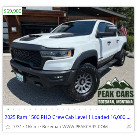
$69,900
•
•
•
•
•
•
•
•
•
•
•
•
•
•
•
•
•
•
•
•
•
•
•
2025 Ram 1500 RHO Crew Cab Level 1 Loaded 16,000 Miles One-Owner
7/31
16k mi
Bozeman WWW.PEAKCARS.COM