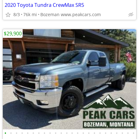
2020 Toyota Tundra CrewMax SR5
8/3
76k mi
Bozeman www.peakcars.com
$29,900
•
•
•
•
•
•
•
•
•
•
•
•
•
•
•
•
•
•
•
•
•
•
•
•