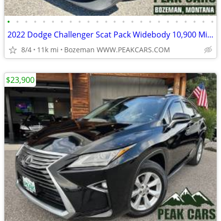
•
•
•
•
•
•
•
•
•
•
•
•
•
•
•
•
•
•
•
•
•
•
•
•
2022 Dodge Challenger Scat Pack Widebody 10,900 Miles
8/4
11k mi
Bozeman WWW.PEAKCARS.COM
$23,900