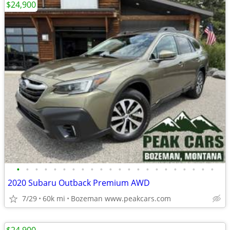
$24,900
•
•
•
•
•
•
•
•
•
•
•
•
•
•
•
•
•
•
•
•
•
•
2020 Subaru Outback Premium AWD
7/29
60k mi
Bozeman www.peakcars.com