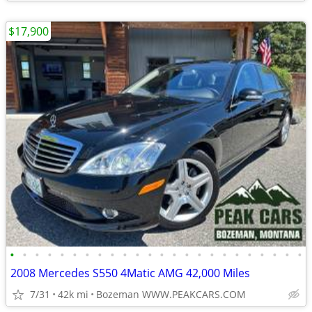
$17,900
•
•
•
•
•
•
•
•
•
•
•
•
•
•
•
•
•
•
•
•
•
•
•
•
2008 Mercedes S550 4Matic AMG 42,000 Miles
7/31
42k mi
Bozeman WWW.PEAKCARS.COM