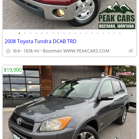
•
•
•
•
•
•
•
•
•
•
•
•
•
•
•
•
•
•
•
2008 Toyota Tundra DCAB TRD
8/4
183k mi
Bozeman WWW.PEAKCARS.COM
$19,900