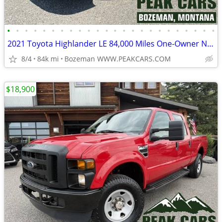
•
•
•
•
•
•
•
•
•
•
•
•
•
•
•
•
•
•
•
•
•
•
•
•
2021 Toyota Highlander LE 84,000 Miles One-Owner Nevada Car
8/4
84k mi
Bozeman WWW.PEAKCARS.COM
$18,900