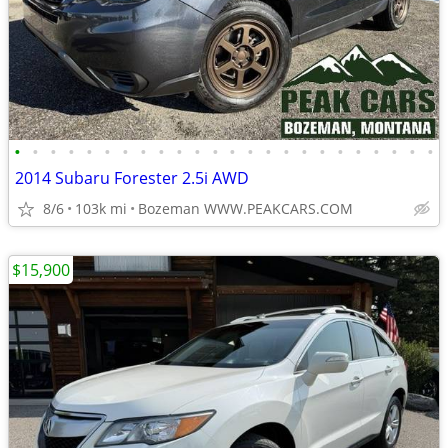
•
•
•
•
•
•
•
•
•
•
•
•
•
•
•
•
•
•
•
•
•
•
•
•
2014 Subaru Forester 2.5i AWD
8/6
103k mi
Bozeman WWW.PEAKCARS.COM
$15,900