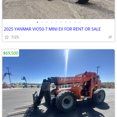
•
•
•
•
•
•
•
•
•
•
2025 YANMAR VIO50-7 MINI EX FOR RENT OR SALE
7/25
$69,500