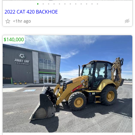
•
•
•
•
•
•
•
•
•
•
•
•
2022 CAT 420 BACKHOE
<1hr ago
$140,000