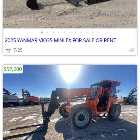
•
•
•
•
•
•
•
•
•
•
•
2025 YANMAR VIO35 MINI EX FOR SALE OR RENT
7/25
$52,000