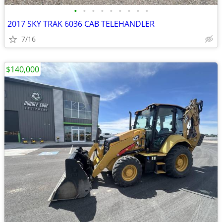
•
•
•
•
•
•
•
•
•
2017 SKY TRAK 6036 CAB TELEHANDLER
7/16
$140,000