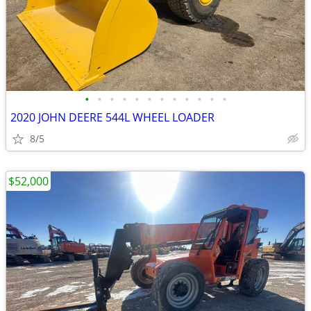
•
•
•
•
•
•
•
•
•
•
•
•
2020 JOHN DEERE 544L WHEEL LOADER
8/5
$52,000