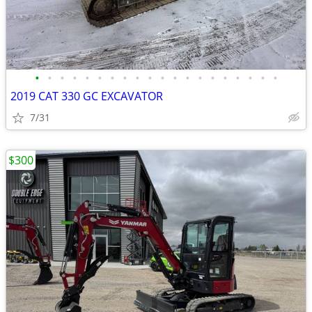
•
•
•
•
•
•
•
•
•
•
•
•
•
•
•
•
•
•
•
•
2019 CAT 330 GC EXCAVATOR
7/31
$300