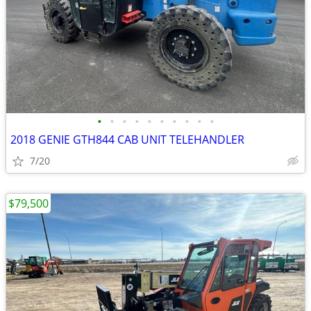
•
•
•
•
•
•
•
•
•
•
2018 GENIE GTH844 CAB UNIT TELEHANDLER
7/20
$79,500