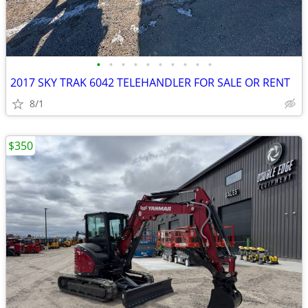
•
•
•
•
•
•
•
•
•
•
2017 SKY TRAK 6042 TELEHANDLER FOR SALE OR RENT
8/1
$350