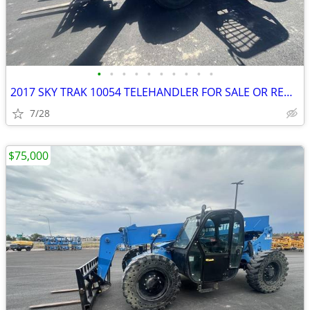
•
•
•
•
•
•
•
•
•
•
2017 SKY TRAK 10054 TELEHANDLER FOR SALE OR RENT!
7/28
$75,000