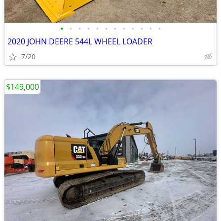
•
•
•
•
•
•
•
•
•
•
•
•
2020 JOHN DEERE 544L WHEEL LOADER
7/20
$149,000