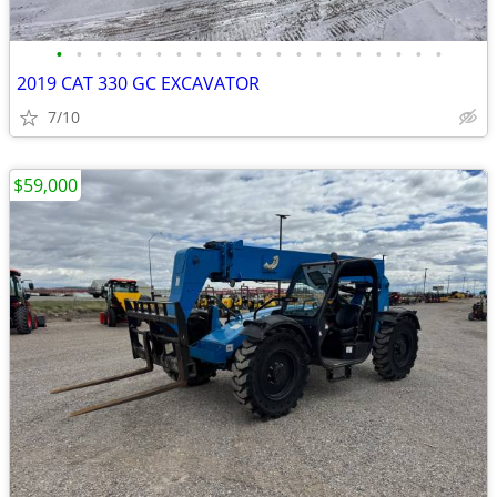
•
•
•
•
•
•
•
•
•
•
•
•
•
•
•
•
•
•
•
•
2019 CAT 330 GC EXCAVATOR
7/10
$59,000