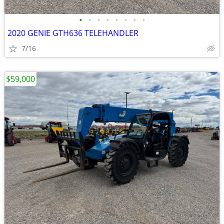
•
•
•
•
•
•
•
•
2020 GENIE GTH636 TELEHANDLER
7/16
$59,000