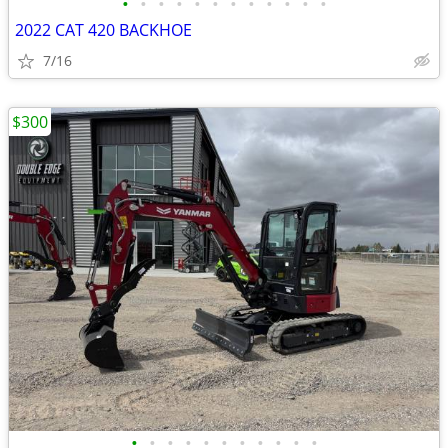
•
•
•
•
•
•
•
•
•
•
•
•
2022 CAT 420 BACKHOE
7/16
$300
•
•
•
•
•
•
•
•
•
•
•