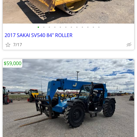
•
•
•
•
•
•
•
•
•
•
•
•
2017 SAKAI SV540 84" ROLLER
7/17
$59,000