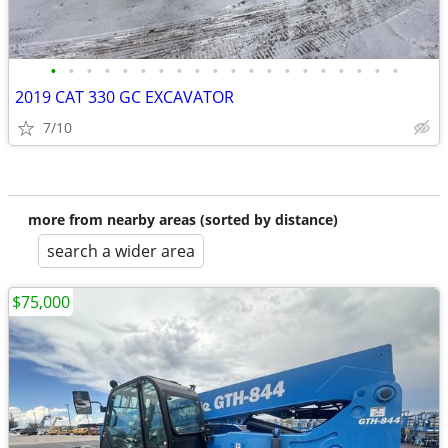
•
•
•
•
•
•
•
•
•
•
•
•
•
•
•
•
•
•
•
•
2019 CAT 330 GC EXCAVATOR
7/10
more from nearby areas (sorted by distance)
search a wider area
$75,000