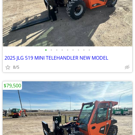
•
•
•
•
•
•
•
•
•
2025 JLG 519 MINI TELEHANDLER NEW MODEL
8/5
$79,500