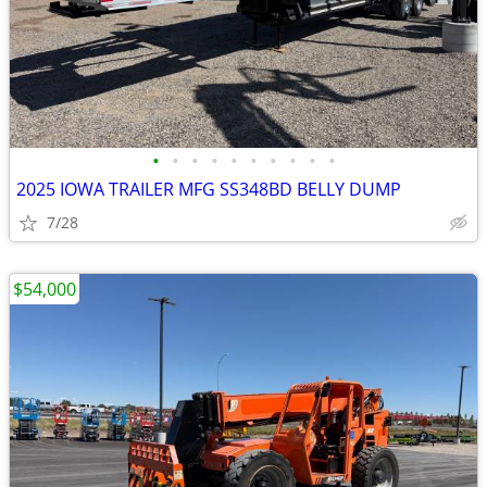
•
•
•
•
•
•
•
•
•
•
2025 IOWA TRAILER MFG SS348BD BELLY DUMP
7/28
$54,000