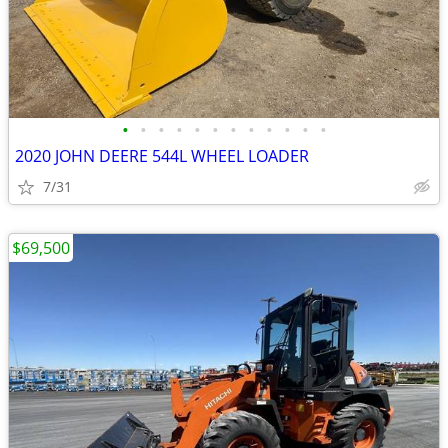
•
•
•
•
•
•
•
•
•
•
•
•
2020 JOHN DEERE 544L WHEEL LOADER
7/31
$69,500