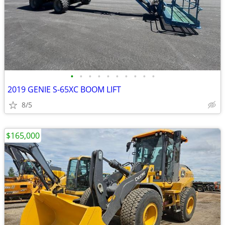
•
•
•
•
•
•
•
•
•
•
2019 GENIE S-65XC BOOM LIFT
8/5
$165,000