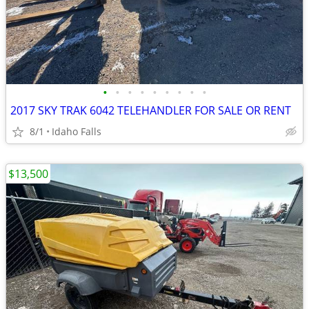
•
•
•
•
•
•
•
•
•
2017 SKY TRAK 6042 TELEHANDLER FOR SALE OR RENT
8/1
Idaho Falls
$13,500