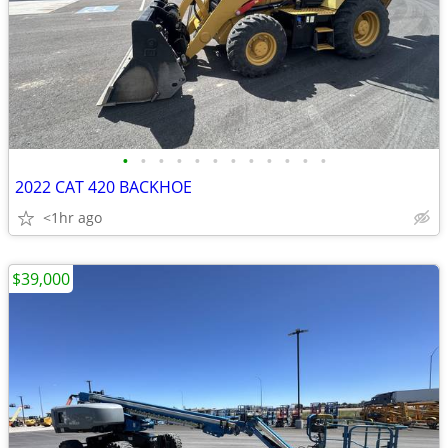
•
•
•
•
•
•
•
•
•
•
•
•
2022 CAT 420 BACKHOE
<1hr ago
$39,000