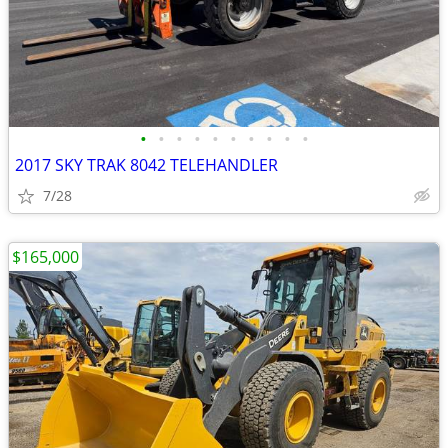
•
•
•
•
•
•
•
•
•
•
2017 SKY TRAK 8042 TELEHANDLER
7/28
$165,000