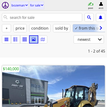
bozeman
for sale
post
acct
+
price
condition
sold by
✓ from this seller
newest
1 - 2
of 45
$140,000