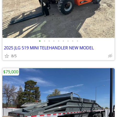
•
•
•
•
•
•
•
•
•
2025 JLG 519 MINI TELEHANDLER NEW MODEL
8/5
$79,000