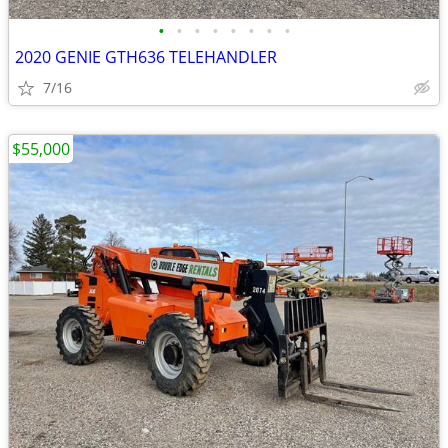
•
•
•
•
•
•
•
•
2020 GENIE GTH636 TELEHANDLER
7/16
$55,000