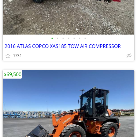
•
•
•
•
•
•
•
2016 ATLAS COPCO XAS185 TOW AIR COMPRESSOR
7/31
$69,500