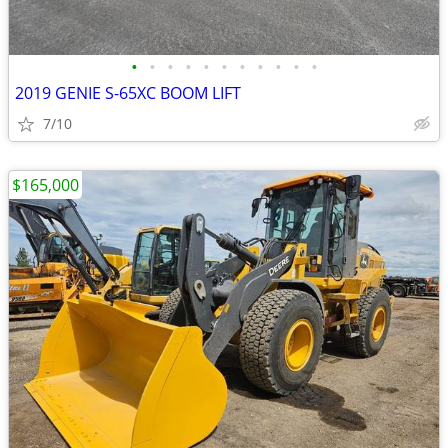
•
•
•
•
•
•
•
•
•
•
•
2019 GENIE S-65XC BOOM LIFT
7/10
$165,000