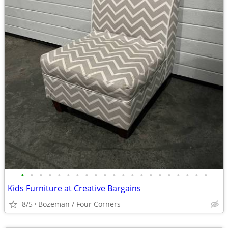
•
•
•
•
•
•
•
•
•
•
•
•
•
•
•
•
•
•
•
•
•
Kids Furniture at Creative Bargains
8/5
Bozeman / Four Corners