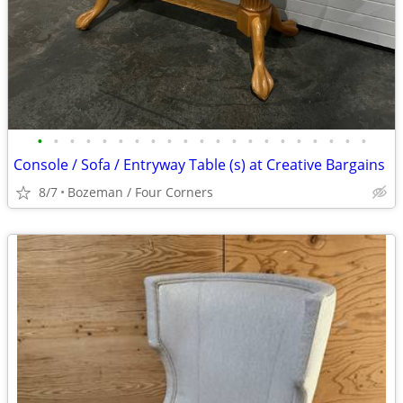
•
•
•
•
•
•
•
•
•
•
•
•
•
•
•
•
•
•
•
•
•
Console / Sofa / Entryway Table (s) at Creative Bargains
8/7
Bozeman / Four Corners