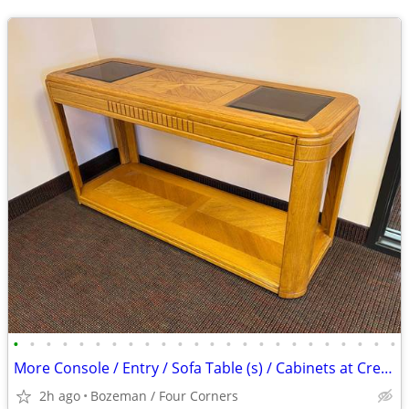
•
•
•
•
•
•
•
•
•
•
•
•
•
•
•
•
•
•
•
•
•
•
•
•
More Console / Entry / Sofa Table (s) / Cabinets at Creative Bargains
2h ago
Bozeman / Four Corners