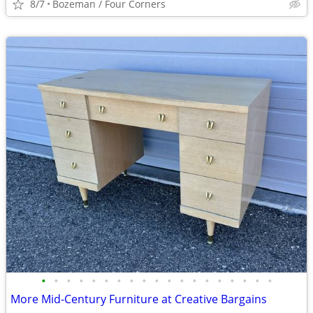
8/7
Bozeman / Four Corners
•
•
•
•
•
•
•
•
•
•
•
•
•
•
•
•
•
•
•
More Mid-Century Furniture at Creative Bargains