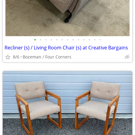
•
•
•
•
•
•
•
•
•
•
•
•
•
Recliner (s) / Living Room Chair (s) at Creative Bargains
8/6
Bozeman / Four Corners