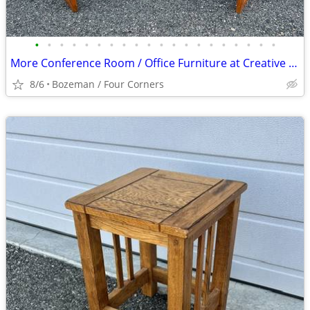
•
•
•
•
•
•
•
•
•
•
•
•
•
•
•
•
•
•
•
•
More Conference Room / Office Furniture at Creative Bargains
8/6
Bozeman / Four Corners