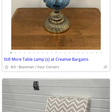
•
•
•
•
•
•
•
•
•
•
•
•
•
•
•
•
•
•
•
•
•
Still More Table Lamp (s) at Creative Bargains
8/5
Bozeman / Four Corners