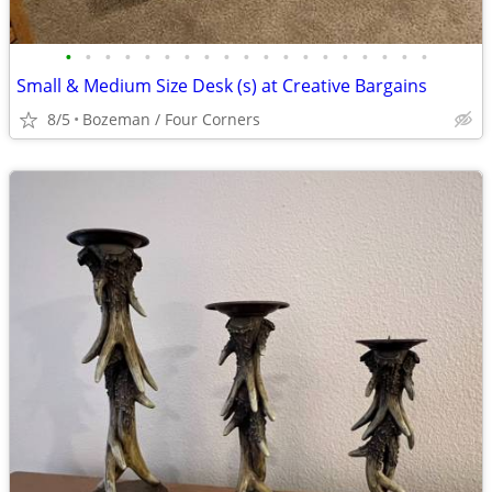
•
•
•
•
•
•
•
•
•
•
•
•
•
•
•
•
•
•
•
Small & Medium Size Desk (s) at Creative Bargains
8/5
Bozeman / Four Corners