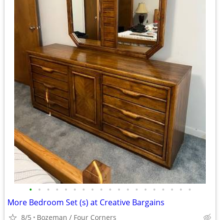
•
•
•
•
•
•
•
•
•
•
•
•
•
•
•
•
•
•
•
More Bedroom Set (s) at Creative Bargains
8/5
Bozeman / Four Corners