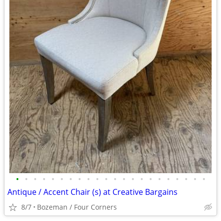
•
•
•
•
•
•
•
•
•
•
•
•
•
•
•
•
•
•
•
•
•
•
Antique / Accent Chair (s) at Creative Bargains
8/7
Bozeman / Four Corners