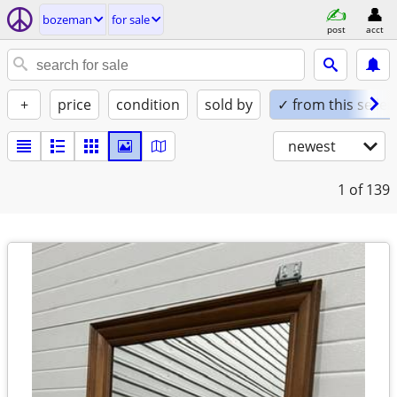
bozeman
for sale
post
acct
+
price
condition
sold by
✓ from this seller
newest
1
of 139