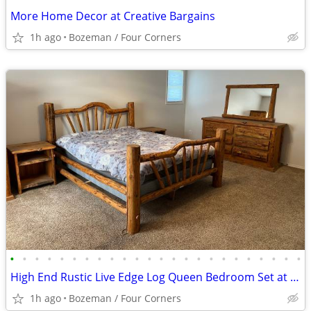
More Home Decor at Creative Bargains
1h ago
Bozeman / Four Corners
•
•
•
•
•
•
•
•
•
•
•
•
•
•
•
•
•
•
•
•
•
•
•
•
High End Rustic Live Edge Log Queen Bedroom Set at Creative Bargains
1h ago
Bozeman / Four Corners