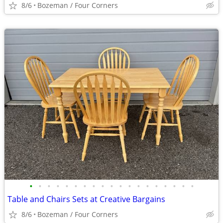
8/6
Bozeman / Four Corners
•
•
•
•
•
•
•
•
•
•
•
•
•
•
•
•
•
•
•
Table and Chairs Sets at Creative Bargains
8/6
Bozeman / Four Corners