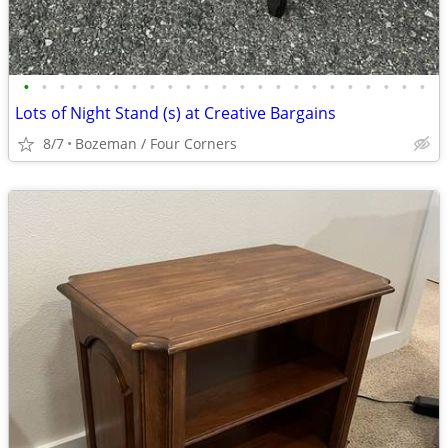
•
•
•
•
•
•
•
•
•
•
•
•
•
•
•
•
•
•
•
•
•
•
•
Lots of Night Stand (s) at Creative Bargains
8/7
Bozeman / Four Corners