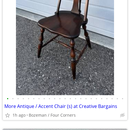
•
•
•
•
•
•
•
•
•
•
•
•
•
•
•
•
•
•
•
•
•
•
•
More Antique / Accent Chair (s) at Creative Bargains
1h ago
Bozeman / Four Corners