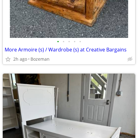
•
•
•
•
•
More Armoire (s) / Wardrobe (s) at Creative Bargains
2h ago
Bozeman