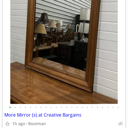
•
•
•
•
•
•
•
•
•
•
•
•
•
•
•
•
•
•
•
•
•
•
More Mirror (s) at Creative Bargains
1h ago
Bozeman