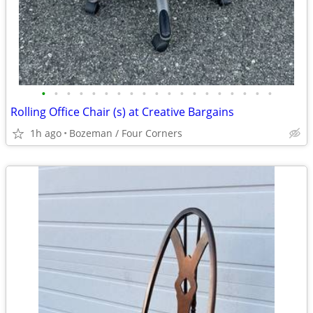
•
•
•
•
•
•
•
•
•
•
•
•
•
•
•
•
•
•
•
Rolling Office Chair (s) at Creative Bargains
1h ago
Bozeman / Four Corners