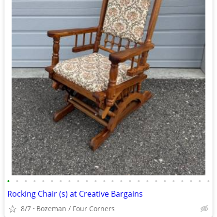
•
•
•
•
•
•
•
•
•
•
•
•
•
•
•
•
•
•
•
•
•
•
•
•
Rocking Chair (s) at Creative Bargains
8/7
Bozeman / Four Corners