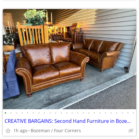
•
•
•
•
•
•
•
•
•
•
•
•
•
•
•
•
•
•
•
•
•
•
•
•
CREATIVE BARGAINS: Second Hand Furniture in Bozeman
1h ago
Bozeman / Four Corners