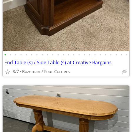
•
•
•
•
•
•
•
•
•
•
•
•
•
•
•
•
•
•
•
•
•
•
•
•
End Table (s) / Side Table (s) at Creative Bargains
8/7
Bozeman / Four Corners