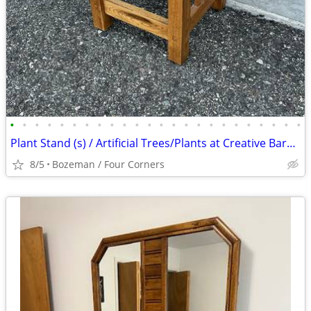
•
•
•
•
•
•
•
•
•
•
•
•
•
•
•
•
•
•
•
•
•
•
•
•
Plant Stand (s) / Artificial Trees/Plants at Creative Bargains
8/5
Bozeman / Four Corners