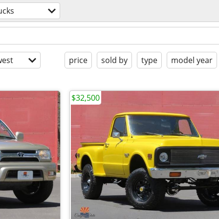
ucks
est
price
sold by
type
model year
$32,500