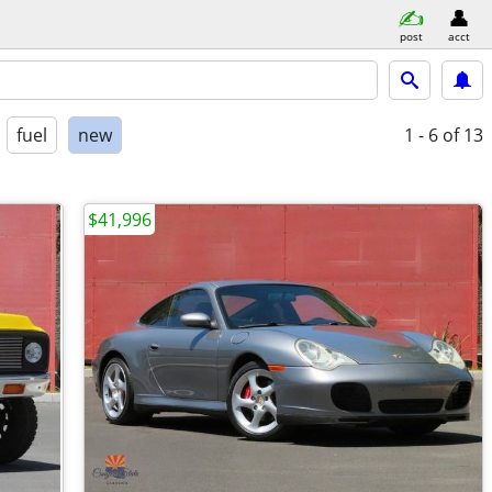
post
acct
fuel
new
1 - 6
of 13
$41,996