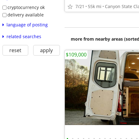
7/21
55k mi
Canyon State Cl
cryptocurrency ok
delivery available
language of posting
related searches
more from nearby areas (sorted
reset
apply
$109,000
•
•
•
•
•
•
•
•
•
•
•
•
•
•