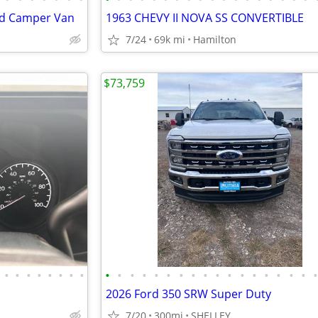
id Camper Van
1963 CHEVY II NOVA SS CONVERTIBLE
7/24
69k mi
Hamilton
$73,759
•
•
•
•
•
•
•
•
•
•
•
•
•
•
•
•
•
•
•
•
•
•
•
•
•
2026 Ford 350 SRW Super Duty
7/20
300mi
SHELLEY