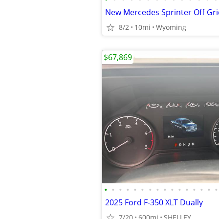
New Mercedes Sprinter Off Gr
8/2
10mi
Wyoming
$67,869
•
•
•
•
•
•
•
•
•
•
•
•
•
•
•
•
2025 Ford F-350 XLT Dually
7/20
600mi
SHELLEY