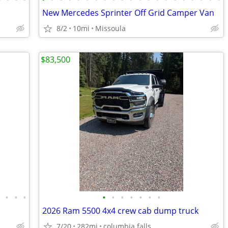
New Mercedes Sprinter Off Grid Camper Van
8/2
10mi
Missoula
$83,500
•
•
•
•
•
•
•
•
•
•
•
2026 Ram 5500 4x4 crew cab dump truck
7/20
282mi
columbia falls