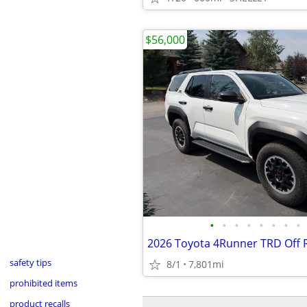
$56,000
•
•
•
•
•
•
•
•
2026 Toyota 4Runner TRD Off 
safety tips
8/1
7,801mi
prohibited items
product recalls