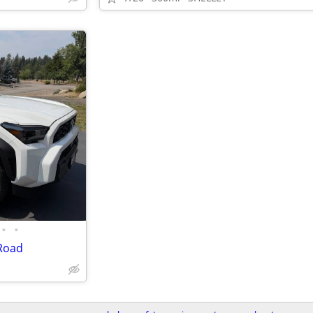
•
•
Road