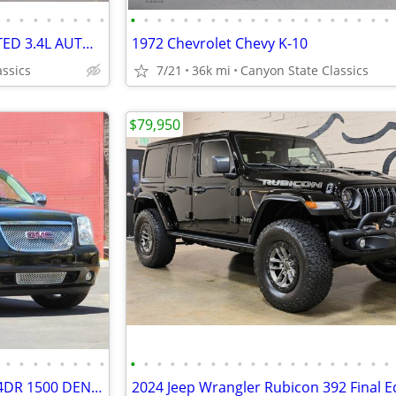
•
•
•
•
•
•
•
•
•
•
•
•
•
•
•
•
•
•
•
•
•
•
•
•
•
•
•
•
2001 Toyota 4runner 4DR LIMITED 3.4L AUTO (NATL)
1972 Chevrolet Chevy K-10
assics
7/21
36k mi
Canyon State Classics
$79,950
•
•
•
•
•
•
•
•
•
•
•
•
•
•
•
•
•
•
•
•
•
•
•
•
•
•
•
•
2011 Gmc Yukon Xl 1500 AWD 4DR 1500 DENALI
2024 Jeep Wrangler Rubicon 392 Final E