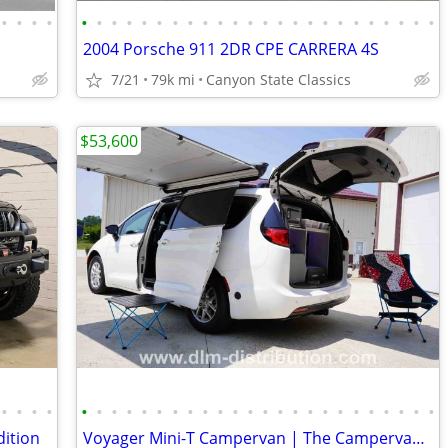
•
•
•
•
•
•
•
•
•
•
•
•
•
•
•
•
•
•
•
•
•
•
•
•
•
•
•
•
2004 Porsche 911 2DR CPE CARRERA 4S
7/21
79k mi
Canyon State Classics
$53,600
•
•
•
•
•
•
•
•
•
•
•
•
•
•
•
•
•
•
•
•
•
•
•
•
•
•
•
•
dition
Voyager Mini-T Campervan | The Campervan You Can Actually Use Every Da