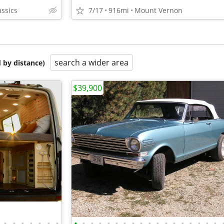
assics
7/17
916mi
Mount Vernon
search a wider area
 by distance)
$39,900
•
•
•
•
•
•
•
•
•
•
•
•
•
•
•
•
•
•
•
•
•
•
•
•
•